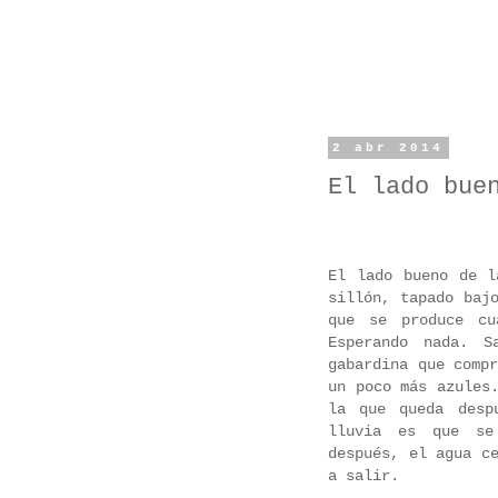
2 abr 2014
El lado bue
El lado bueno de l
sillón, tapado baj
que se produce cu
Esperando nada. S
gabardina que comp
un poco más azules
la que queda desp
lluvia es que se
después, el agua c
a salir.