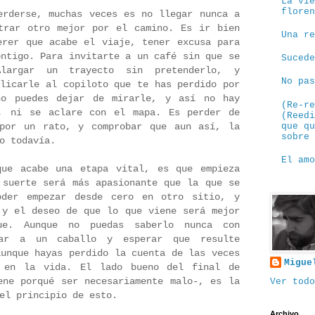
La vi
flore
erderse, muchas veces es no llegar nunca a
trar otro mejor por el camino. Es ir bien
Una r
erer que acabe el viaje, tener excusa para
ontigo. Para invitarte a un café sin que se
Suced
Alargar un trayecto sin pretenderlo, y
No pa
plicarle al copiloto que te has perdido por
no puedes dejar de mirarle, y así no hay
(Re-r
e, ni se aclare con el mapa. Es perder de
(Reed
que q
 por un rato, y comprobar que aun así, la
sobre
o todavía.
El am
que acabe una etapa vital, es que empieza
 suerte será más apasionante que la que se
oder empezar desde cero en otro sitio, y
 y el deseo de que lo que viene será mejor
e. Aunque no puedas saberlo nunca con
tar a un caballo y esperar que resulte
aunque hayas perdido la cuenta de las veces
Migue
 en la vida. El lado bueno del final de
ene porqué ser necesariamente malo-, es la
Ver todo
el principio de esto.
Archivo