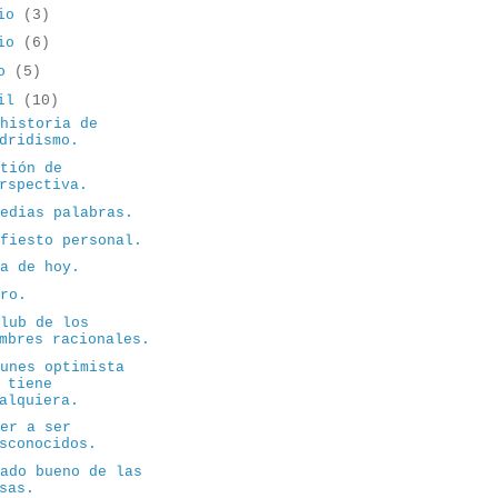
lio
(3)
nio
(6)
yo
(5)
ril
(10)
 historia de
dridismo.
stión de
rspectiva.
medias palabras.
ifiesto personal.
ía de hoy.
ero.
club de los
mbres racionales.
lunes optimista
 tiene
alquiera.
ver a ser
sconocidos.
lado bueno de las
sas.