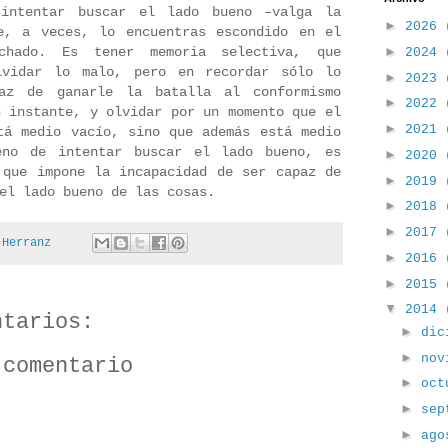
intentar buscar el lado bueno –valga la
►
2026
e, a veces, lo encuentras escondido en el
►
chado. Es tener memoria selectiva, que
2024
lvidar lo malo, pero en recordar sólo lo
►
2023
az de ganarle la batalla al conformismo
►
2022
n instante, y olvidar por un momento que el
►
2021
tá medio vacío, sino que además está medio
eno de intentar buscar el lado bueno, es
►
2020
 que impone la incapacidad de ser capaz de
►
2019
el lado bueno de las cosas.
►
2018
►
2017
 Herranz
►
2016
►
2015
▼
2014
ntarios:
►
dic
►
nov
 comentario
►
oc
►
sep
►
ag