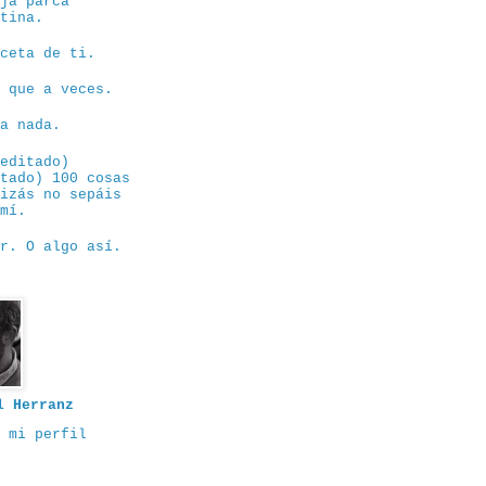
eja parca
ntina.
eceta de ti.
e que a veces.
sa nada.
eeditado)
itado) 100 cosas
uizás no sepáis
 mí.
or. O algo así.
l Herranz
 mi perfil