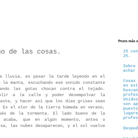
Posts más v
no de las cosas.
25 co
25.
Sobre
echar
a lluvia, es pasar la tarde leyendo en el
Cosas
o la manta, escuchando ese sonido constante
en es
ando las gotas chocan contra el tejado.
busca
alir a la calle y poder desempolvar la
profe
Unido
raste, y hacer así que los días grises sean
son a
. Es el olor de la tierra húmeda en verano,
puest
ués de la tormenta. El lado bueno de la
lugar
profe
 acaba, que en algún momento, antes o
esa, las nubes desaparecen, y el sol vuelve
Despe