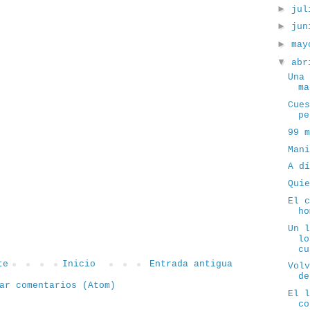
►
ju
►
ju
►
ma
▼
ab
Una
ma
Cue
pe
99 
Man
A d
Qui
El 
ho
Un 
lo
cu
te
Inicio
Entrada antigua
Vol
de
ar comentarios (Atom)
El 
co