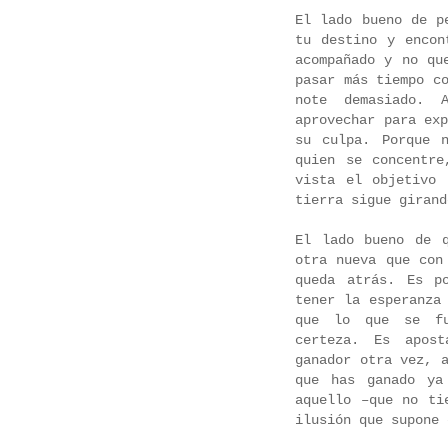
El lado bueno de p
tu destino y encon
acompañado y no qu
pasar más tiempo c
note demasiado. 
aprovechar para ex
su culpa. Porque 
quien se concentr
vista el objetivo
tierra sigue girand
El lado bueno de 
otra nueva que con
queda atrás. Es p
tener la esperanza
que lo que se fu
certeza. Es apos
ganador otra vez, 
que has ganado ya
aquello –que no ti
ilusión que supone 