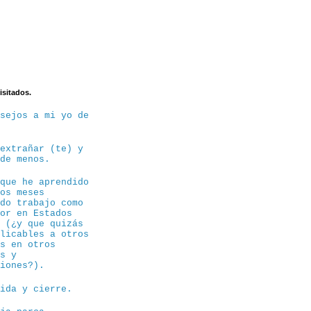
isitados.
nsejos a mi yo de
 extrañar (te) y
 de menos.
 que he aprendido
tos meses
ndo trabajo como
sor en Estados
s (¿y que quizás
plicables a otros
os en otros
es y
siones?).
dida y cierre.