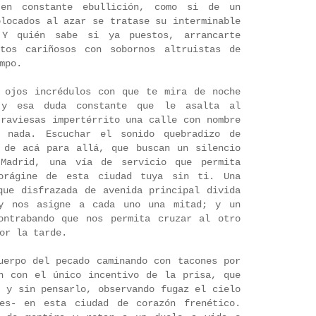
en constante ebullición, como si de un
olocados al azar se tratase su interminable
 Y quién sabe si ya puestos, arrancarte
ptos cariñosos con sobornos altruistas de
mpo.
 ojos incrédulos con que te mira de noche
 y esa duda constante que le asalta al
traviesas impertérrito una calle con nombre
 nada. Escuchar el sonido quebradizo de
 de acá para allá, que buscan un silencio
Madrid, una vía de servicio que permita
orágine de esta ciudad tuya sin ti. Una
que disfrazada de avenida principal divida
y nos asigne a cada uno una mitad; y un
ontrabando que nos permita cruzar al otro
por la tarde.
uerpo del pecado caminando con tacones por
n con el único incentivo de la prisa, que
e y sin pensarlo, observando fugaz el cielo
ces- en esta ciudad de corazón frenético.