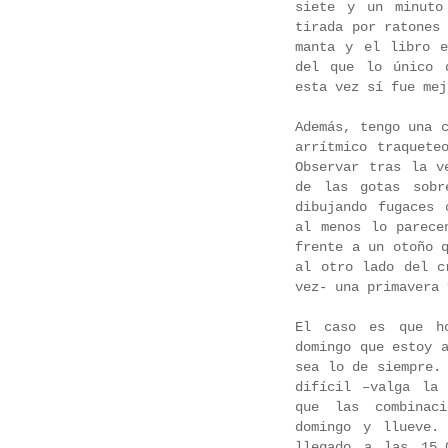
siete y un minuto
tirada por ratones
manta y el libro 
del que lo único 
esta vez sí fue me
Además, tengo una 
arrítmico traquete
Observar tras la v
de las gotas sobr
dibujando fugaces 
al menos lo parece
frente a un otoño 
al otro lado del c
vez- una primavera 
El caso es que h
domingo que estoy 
sea lo de siempre.
difícil –valga la
que las combinac
domingo y llueve.
llegado a las 15.