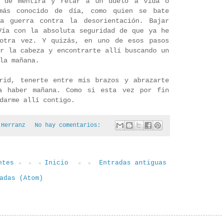
a de mentira y retar a un duelo a vida o
más conocido de día, como quien se bate
na guerra contra la desorientación. Bajar
Vía con la absoluta seguridad de que ya he
 otra vez. Y quizás, en uno de esos pasos
ar la cabeza y encontrarte allí buscando un
 la mañana.
rid, tenerte entre mis brazos y abrazarte
a haber mañana. Como si esta vez por fin
darme allí contigo.
 Herranz
No hay comentarios:
ntes
Inicio
Entradas antiguas
adas (Atom)