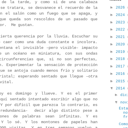
 de la tarde, y como si de una calabaza
►
2026
 se tratara, se desvanece el recuerdo de la
en el salón como un fuego que se apaga, y
►
2024
que queda son rescoldos de un pasado que
►
2023
jor.
Me gustan.
►
2022
cierta querencia por la lluvia. Escuchar su
►
2021
o caer como una duda constante e incolora.
►
2020
entana el invisible –pero visible- impacto
►
2019
e un océano en miniatura, con sus ondas
►
2018
circunferencias que, si no son perfectas,
n. Experimentar la sensación de protección
►
2017
que se antoja cuando menos frío y solitario
►
2016
ristal; esperando sentado que llegue –otra
►
2015
vital.
▼
2014
oy es domingo y llueve. Y es el primer
►
dic
aquí sentado intentado escribir algo que no
▼
nov
 Y por difícil que parezca lo contrario, es
Est
 redundancia-
decir algo distinto pese a
no
iones de palabras sean infinitas. Y es
fr
 Y lo sé. Y los montones de papeles han
Com
000 visitas. Y en tres semanas vuelvo a