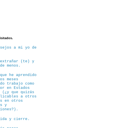
isitados.
nsejos a mi yo de
 extrañar (te) y
 de menos.
 que he aprendido
tos meses
ndo trabajo como
sor en Estados
s (¿y que quizás
plicables a otros
os en otros
es y
siones?).
dida y cierre.