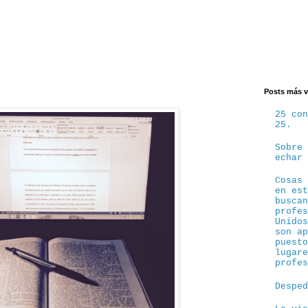
Posts más v
25 co
25.
Sobre
echar
Cosas
en es
busca
profe
Unido
son a
puest
lugar
profe
Despe