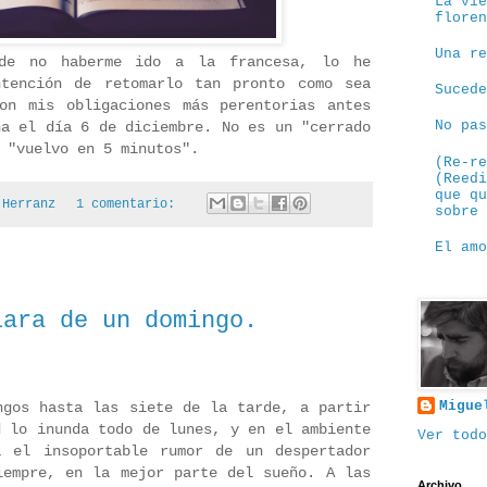
La vi
flore
Una r
de no haberme ido a la francesa, lo he
ntención de retomarlo tan pronto como sea
Suced
on mis obligaciones más perentorias antes
No pa
ña el día 6 de diciembre. No es un "cerrado
 "vuelvo en 5 minutos".
(Re-r
(Reed
que q
 Herranz
1 comentario:
sobre
El am
lara de un domingo.
Migue
ngos hasta las siete de la tarde, a partir
d lo inunda todo de lunes, y en el ambiente
Ver todo
a el insoportable rumor de un despertador
iempre, en la mejor parte del sueño. A las
Archivo