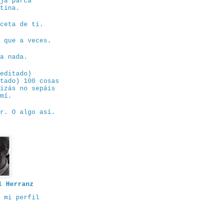
eja parca
ntina.
eceta de ti.
e que a veces.
sa nada.
eeditado)
itado) 100 cosas
uizás no sepáis
 mí.
or. O algo así.
l Herranz
 mi perfil