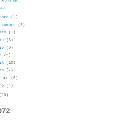
 domingo.
rid.
tubre
(2)
tiembre
(3)
osto
(1)
lio
(3)
nio
(6)
yo
(5)
ril
(10)
rzo
(7)
brero
(5)
ero
(4)
(19)
072