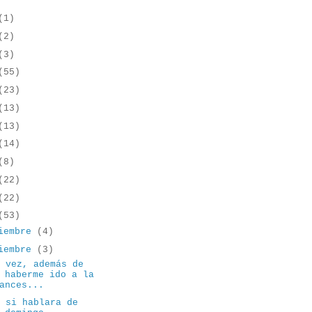
(1)
(2)
(3)
(55)
(23)
(13)
(13)
(14)
(8)
(22)
(22)
(53)
iembre
(4)
iembre
(3)
a vez, además de
 haberme ido a la
ances...
o si hablara de