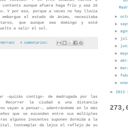
un
y contento aunque afuera haga frío y sea 16
Mad
ño. Y por eso, porque a veces no hay lluvia
►
oc
 embargue el estado de ánimo, necesitaba
taros, que aunque sea domingo y esté
►
sep
vuelto a salir el sol.
►
ag
►
ju
 Herranz
4 comentarios:
►
ju
►
ma
►
ab
►
ma
►
fe
►
en
►
2013
ar –quizás contigo- de madrugada por las
. Recorrer la ciudad a una distancia
273,
 no vayan a pensar-, adentrándome en lo más
ueños que se esconden entre sus múltiples
tras algunos inocentes suponen dormida a la
pital. Contemplar de lejos el reflejo de su