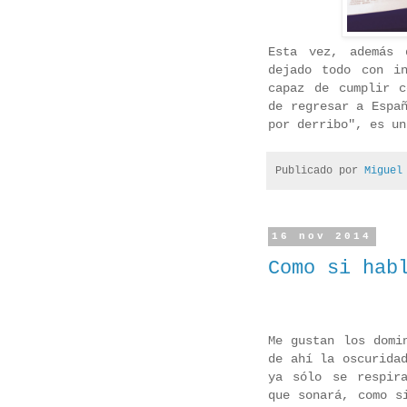
Esta vez, además 
dejado todo con i
capaz de cumplir c
de regresar a Espa
por derribo", es un
Publicado por
Miguel
16 nov 2014
Como si hab
Me gustan los domi
de ahí la oscurida
ya sólo se respir
que sonará, como s