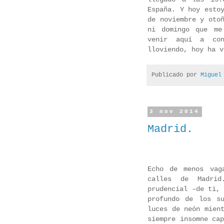
España. Y hoy esto
de noviembre y oto
ni domingo que me
venir aquí a con
lloviendo, hoy ha 
Publicado por
Miguel
3 nov 2014
Madrid.
Echo de menos vag
calles de Madrid
prudencial –de ti,
profundo de los s
luces de neón mien
siempre insomne ca