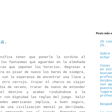
Posts más v
sa.
25 co
25.
Sobre
nifica tener que ponerle la sordina al
echar
 los fantasmas que aguardan en la almohada
Cosas
eras que imponen los horarios. Regresar a
en es
dra es pisar de nuevo los bares de siempre,
busca
d con la esperanza de encontrar una llave y
profe
Unido
 otro cerrojo. Cruzar el charco es viajar
son a
día de verano, tratar de nuevo de entender
puest
del destino y acabar rindiéndose a la
lugar
profe
ar con dignidad las reglas del juego. Salir
edes americanas implica, a buen seguro,
Despe
 de una civilización mental ya derribada,