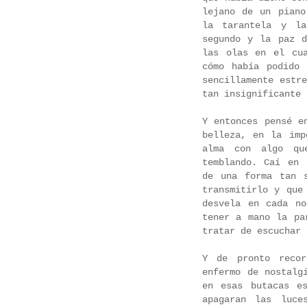
lejano de un piano
la tarantela y la
segundo y la paz d
las olas en el cu
cómo había podido
sencillamente estr
tan insignificante 
Y entonces pensé e
belleza, en la imp
alma con algo qu
temblando. Caí en 
de una forma tan 
transmitirlo y que
desvela en cada n
tener a mano la pa
tratar de escuchar 
Y de pronto recor
enfermo de nostalg
en esas butacas e
apagaran las luce