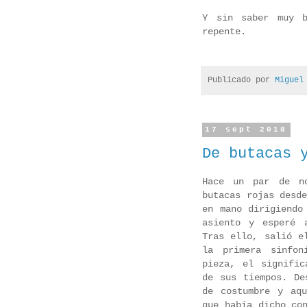
Y sin saber muy b
repente.
Publicado por
Miguel
17 sept 2018
De butacas 
Hace un par de n
butacas rojas desd
en mano dirigiendo
asiento y esperé 
Tras ello, salió e
la primera sinfon
pieza, el signific
de sus tiempos. De
de costumbre y aq
que había dicho co