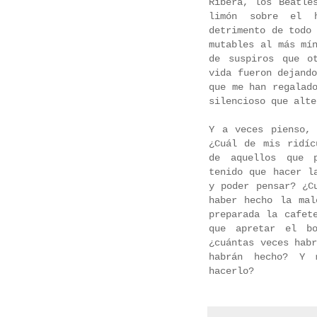
Ribera, los Beatle
limón sobre el 
detrimento de todo
mutables al más mí
de suspiros que o
vida fueron dejand
que me han regalad
silencioso que alte
Y a veces pienso,
¿Cuál de mis ridíc
de aquellos que p
tenido que hacer l
y poder pensar? ¿C
haber hecho la mal
preparada la cafet
que apretar el bo
¿cuántas veces hab
habrán hecho? Y 
hacerlo?