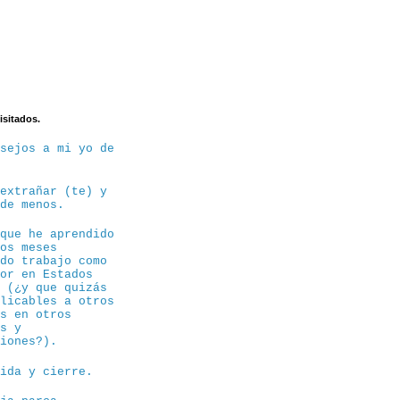
isitados.
nsejos a mi yo de
 extrañar (te) y
 de menos.
 que he aprendido
tos meses
ndo trabajo como
sor en Estados
s (¿y que quizás
plicables a otros
os en otros
es y
siones?).
dida y cierre.