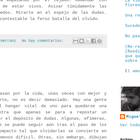
sa empezando por el tejado. Remendar con
La vi
flore
 de estar vivos. Avivar tímidamente las
iedos. Mirarte en el espejo de las dudas.
Una r
contestable la feroz batalla del olvido.
Suced
No pa
 Herranz
No hay comentarios:
(Re-r
(Reed
que q
sobre
El am
pasan por la vida, unas veces con mejor y
rte, no es decir demasiado. Hay una gente
l hangar vital de uno para quedarse una
otra que apenas se para a repostar un
Migue
ar el depósito de dudas. Algunas, efímeras,
e se puede seguir aún tras el paso de los
Ver todo
impacto tal que olvidarlas se convierte en
 menos difícil. Otras, sin embargo, dibujan
Archivo