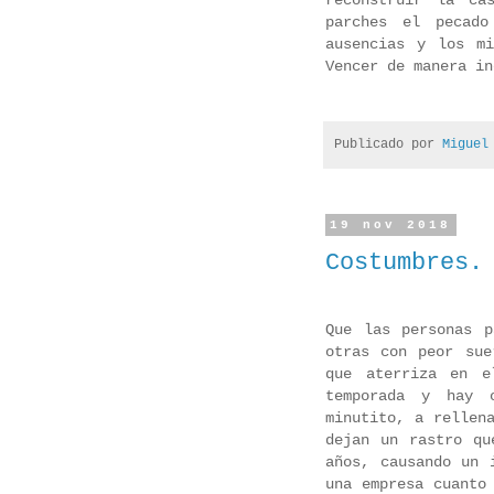
reconstruir la ca
parches el pecado
ausencias y los m
Vencer de manera in
Publicado por
Miguel
19 nov 2018
Costumbres.
Que las personas 
otras con peor sue
que aterriza en e
temporada y hay 
minutito, a rellen
dejan un rastro qu
años, causando un 
una empresa cuanto