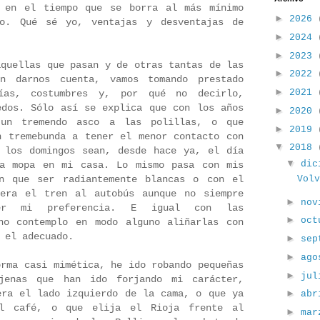
l en el tiempo que se borra al más mínimo
►
2026
no. Qué sé yo, ventajas y desventajas de
►
2024
►
2023
aquellas que pasan y de otras tantas de las
►
2022
n darnos cuenta, vamos tomando prestado
►
2021
ías, costumbres y, por qué no decirlo,
edos. Sólo así se explica que con los años
►
2020
 un tremendo asco a las polillas, o que
►
2019
n tremebunda a tener el menor contacto con
▼
2018
 los domingos sean, desde hace ya, el día
▼
dic
la mopa en mi casa. Lo mismo pasa con mis
en que ser radiantemente blancas o con el
Vol
iera el tren al autobús aunque no siempre
►
nov
er mi preferencia. E igual con las
►
oc
no contemplo en modo alguno aliñarlas con
 el adecuado.
►
sep
►
ag
orma casi mimética, he ido robando pequeñas
►
ju
jenas que han ido forjando mi carácter,
era el lado izquierdo de la cama, o que ya
►
ab
l café, o que elija el Rioja frente al
►
ma