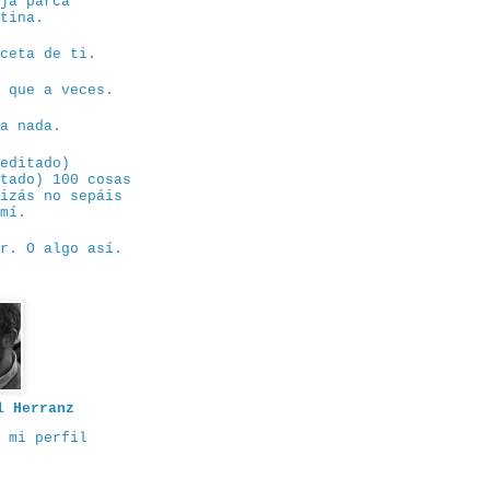
eja parca
ntina.
eceta de ti.
e que a veces.
sa nada.
eeditado)
itado) 100 cosas
uizás no sepáis
 mí.
or. O algo así.
l Herranz
 mi perfil