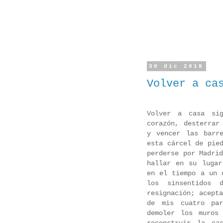
30 dic 2018
Volver a ca
Volver a casa sig
corazón, desterrar
y vencer las barr
esta cárcel de pie
perderse por Madri
hallar en su lugar
en el tiempo a un 
los sinsentidos 
resignación; acept
de mis cuatro par
demoler los muros