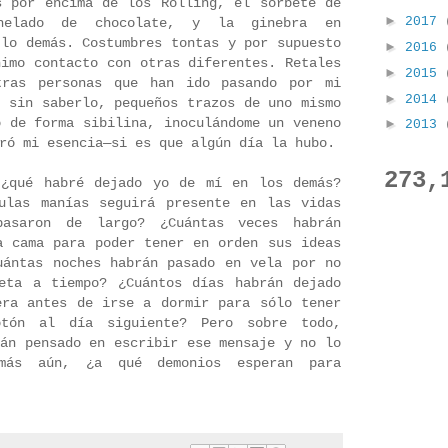
s por encima de los Rolling, el sorbete de
►
2017
helado de chocolate, y la ginebra en
 lo demás. Costumbres tontas y por supuesto
►
2016
nimo contacto con otras diferentes. Retales
►
2015
tras personas que han ido pasando por mi
►
2014
o sin saberlo, pequeños trazos de uno mismo
o de forma sibilina, inoculándome un veneno
►
2013
ró mi esencia—si es que algún día la hubo.
273,
 ¿qué habré dejado yo de mí en los demás?
ulas manías seguirá presente en las vidas
asaron de largo? ¿Cuántas veces habrán
a cama para poder tener en orden sus ideas
uántas noches habrán pasado en vela por no
eta a tiempo? ¿Cuántos días habrán dejado
era antes de irse a dormir para sólo tener
tón al día siguiente? Pero sobre todo,
rán pensado en escribir ese mensaje y no lo
más aún, ¿a qué demonios esperan para