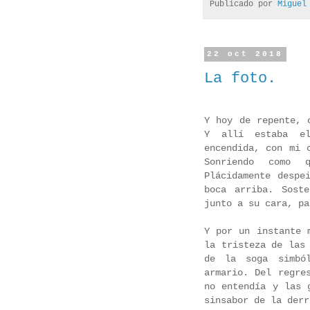
Publicado por
Miguel
22 oct 2018
La foto.
Y hoy de repente, 
Y allí estaba e
encendida, con mi 
Sonriendo como 
Plácidamente despe
boca arriba. Sost
junto a su cara, pa
Y por un instante 
la tristeza de las
de la soga simbó
armario. Del regre
no entendía y las 
sinsabor de la derr