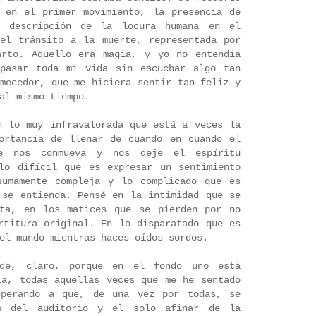
 en el primer movimiento, la presencia de
 descripción de la locura humana en el
el tránsito a la muerte, representada por
arto. Aquello era magia, y yo no entendía
 pasar toda mi vida sin escuchar algo tan
emecedor, que me hiciera sentir tan feliz y
al mismo tiempo.
n lo muy infravalorada que está a veces la
ortancia de llenar de cuando en cuando el
e nos conmueva y nos deje el espíritu
lo difícil que es expresar un sentimiento
sumamente compleja y lo complicado que es
 se entienda. Pensé en la intimidad que se
ota, en los matices que se pierden por no
rtitura original. En lo disparatado que es
el mundo mientras haces oídos sordos.
dé, claro, porque en el fondo uno está
ia, todas aquellas veces que me he sentado
sperando a que, de una vez por todas, se
s del auditorio y el solo afinar de la