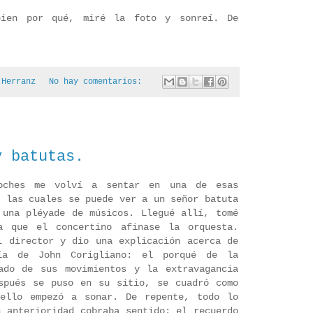
ien por qué, miré la foto y sonreí. De
 Herranz
No hay comentarios:
y batutas.
oches me volví a sentar en una de esas
e las cuales se puede ver a un señor batuta
 una pléyade de músicos. Llegué allí, tomé
a que el concertino afinase la orquesta.
l director y dio una explicación acerca de
ía de John Corigliano: el porqué de la
ado de sus movimientos y la extravagancia
spués se puso en su sitio, se cuadró como
uello empezó a sonar. De repente, todo lo
n anterioridad cobraba sentido: el recuerdo