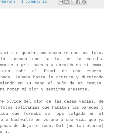
 Herranz
1 comentario:
casi sin querer, me encontré con una foto.
lla tumbada con la luz de la mesilla
camiseta gris puesta y dormida en mi cama.
quien sabe el final de una espera.
inada. Tapada hasta la cintura y durmiendo
eniendo en su mano el puño de mi camisa,
ra notar mi olor y sentirme presente.
me olvidé del olor de las casas vacías, de
 fotos solitarias que habitan las paredes y
lica que formaba su ropa colgada en el
so a Nashville en verano a una vida que ya
ganas de dejarlo todo. Del (no tan eterno)
ota.