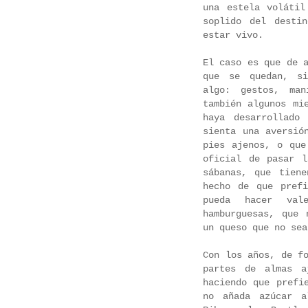
una estela voláti
soplido del desti
estar vivo.
El caso es que de 
que se quedan, si
algo: gestos, man
también algunos mi
haya desarrollado
sienta una aversió
pies ajenos, o que
oficial de pasar 
sábanas, que tien
hecho de que pref
pueda hacer val
hamburguesas, que 
un queso que no sea
Con los años, de f
partes de almas a
haciendo que prefi
no añada azúcar a