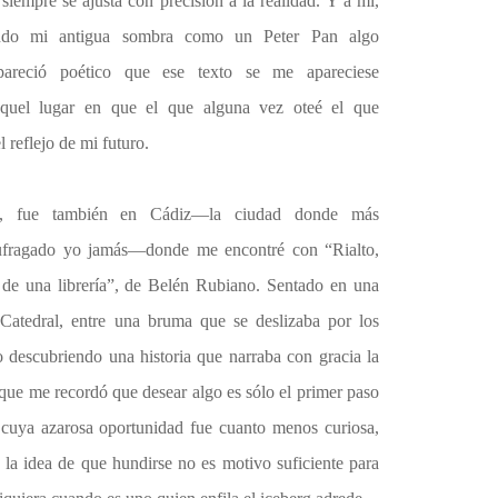
empre se ajusta con precisión a la realidad. Y a mí,
endo mi antigua sombra como un Peter Pan algo
areció poético que ese texto se me apareciese
 aquel lugar en que el que alguna vez oteé el que
l reflejo de mi futuro.
no, fue también en Cádiz—la ciudad donde más
aufragado yo jamás—donde me encontré con “Rialto,
 de una librería”, de Belén Rubiano. Sentado en una
a Catedral, entre una bruma que se deslizaba por los
o descubriendo una historia que narraba con gracia la
 que me recordó que desear algo es sólo el primer paso
, cuya azarosa oportunidad fue cuanto menos curiosa,
la idea de que hundirse no es motivo suficiente para