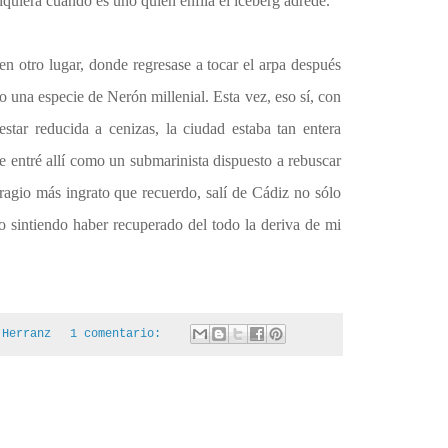
siquiera cuando es uno quien enfila el iceberg adrede.
 en otro lugar, donde regresase a tocar el arpa después
 una especie de Nerón millenial. Esta vez, eso sí, con
estar reducida a cenizas, la ciudad estaba tan entera
 entré allí como un submarinista dispuesto a rebuscar
fragio más ingrato que recuerdo, salí de Cádiz no sólo
no sintiendo haber recuperado del todo la deriva de mi
 Herranz
1 comentario: