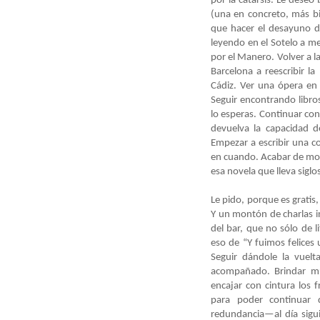
por la catarsis. Le deseo
(una en concreto, más bi
que hacer el desayuno d
leyendo en el Sotelo a me
por el Manero. Volver a la
Barcelona a reescribir la
Cádiz. Ver una ópera en 
Seguir encontrando libro
lo esperas. Continuar co
devuelva la capacidad d
Empezar a escribir una co
en cuando. Acabar de mont
esa novela que lleva siglo
Le pido, porque es gratis,
Y un montón de charlas i
del bar, que no sólo de 
eso de “Y fuimos felices
Seguir dándole la vuelta
acompañado. Brindar muc
encajar con cintura los 
para poder continuar 
redundancia—al día sigui