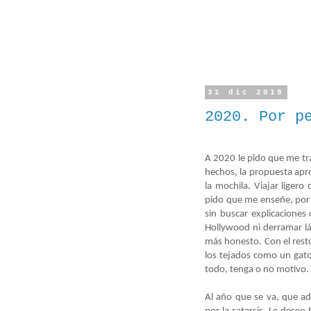
31 dic 2019
2020. Por p
A 2020 le pido que me tra
hechos, la propuesta apro
la mochila. Viajar ligero
pido que me enseñe, por f
sin buscar explicaciones
Hollywood ni derramar lá
más honesto. Con el res
los tejados como un gato
todo, tenga o no motivo. 
Al año que se va, que ad