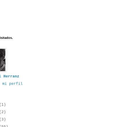
isitados.
l Herranz
 mi perfil
(1)
(2)
(3)
(55)