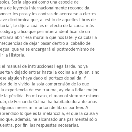
solos. Sería algo así como una especie de
rma de leyenda internacionalmente reconocida,
ocer los pros y los contras de acercarse a ciertos
ave dicotómica que, al estilo de aquellos libros de
toria”, te dijera cuál es el efecto de la causa más
código gráfico que permitiera identificar de un
entraña abrir esa muralla que nos late, y calcular a
onsecuencias de dejar pasar dentro al caballo de
 yegua, que ya se encargará el postmodernismo de
ir la Historia.
s el manual de instrucciones llega tarde, no ya
uerta y dejado entrar hasta la cocina a alguien, sino
ese alguien haya dado el portazo de salida. Y,
lor de lo vivido, la sola comprensión de lo que
r la experiencia de ese trauma, ayuda a lidiar mejor
de la pérdida. En mi caso, el manual siempre estuvo
oia
, de Fernando Colina, ha habitado durante años
lgunos meses mi montón de libros por leer. A
 aprendido lo que es la melancolía, el qué la causa y
sino que, además, he alcanzado una paz mental sólo
uentra, por fin, las respuestas necesarias.