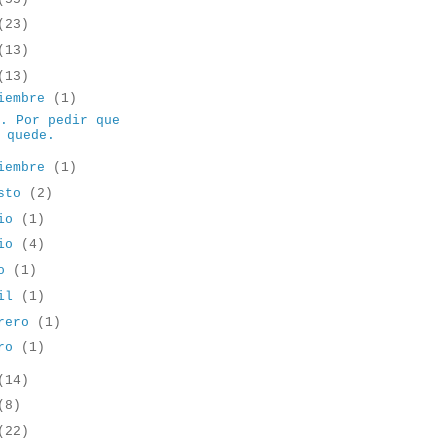
(23)
(13)
(13)
iembre
(1)
0. Por pedir que
 quede.
iembre
(1)
osto
(2)
lio
(1)
nio
(4)
yo
(1)
ril
(1)
brero
(1)
ero
(1)
(14)
(8)
(22)