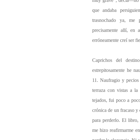
muy grave”, decía—no si
que andaba persigui
trasnochado ya, me p
precisamente allí, en
erróneamente creí ser fie
Caprichos del desti
estrepitosamente he n
11. Naufragio y pecios
terraza con vistas a l
tejados, fui poco a poc
crónica de un fracaso y
para perderlo. El libro
me hizo reafirmarme en 