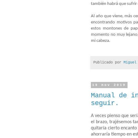
también habrá que sufrir
Al año que viene, más ce
encontrando motivos par
estos montones de pap
momento no muy lejano, 
mi cabeza.
Publicado por
Miguel
19 nov 2019
Manual de i
seguir.
A veces pienso que serí
el brazo, trajésemos t
quitaría cierto encanto
ahorraría tiempo en es