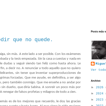
Posts más v
edir que no quede.
iga, sin más. A este lado a ser posible. Con los exámenes
bada y la tesis empezada. Sin la casa a cuestas y nada en
 de dudas y seguir siendo tan feliz como hasta ahora. Le
Migue
in, a decir no. A renunciar a todo aquello que no quiero
Ver todo
 delirantes, sin tener que inventar superproducciones de
grimas forzadas. Que me ayude, en definitiva, a ser algo
Archivo
to, pero también conmigo. Que me enseñe a no andar por
 sin dueño, que diría Sabina. A sonreír un poco más por
►
2026
A renegar de falsos profetas y milagros de todo a cien.
►
2024
►
2023
emás es de los mejores que recuerdo, le doy las gracias
►
2022