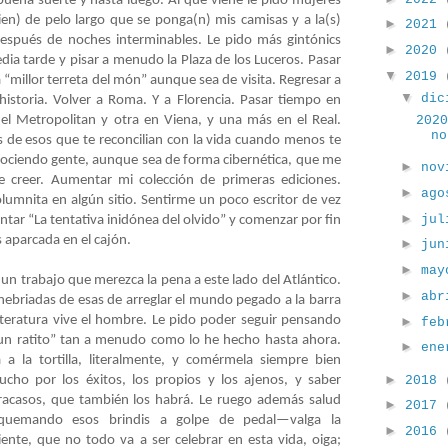
 buena suerte y hasta luego. Al que viene le pido mujeres
en) de pelo largo que se ponga(n) mis camisas y a la(s)
►
2021
espués de noches interminables. Le pido más gintónics
►
2020
dia tarde y pisar a menudo la Plaza de los Luceros. Pasar
▼
2019
 “millor terreta del món” aunque sea de visita. Regresar a
▼
dic
 historia. Volver a Roma. Y a Florencia. Pasar tiempo en
202
el Metropolitan y otra en Viena, y una más en el Real.
no
s de esos que te reconcilian con la vida cuando menos te
nociendo gente, aunque sea de forma cibernética, que me
►
nov
e creer. Aumentar mi colección de primeras ediciones.
►
ag
lumnita en algún sitio. Sentirme un poco escritor de vez
►
ju
ar “La tentativa inidónea del olvido” y comenzar por fin
s aparcada en el cajón.
►
ju
►
ma
 un trabajo que merezca la pena a este lado del Atlántico.
►
ab
nebriadas de esas de arreglar el mundo pegado a la barra
literatura vive el hombre. Le pido poder seguir pensando
►
fe
 un ratito” tan a menudo como lo he hecho hasta ahora.
►
en
 a la tortilla, literalmente, y comérmela siempre bien
►
2018
ho por los éxitos, los propios y los ajenos, y saber
fracasos, que también los habrá. Le ruego además salud
►
2017
quemando esos brindis a golpe de pedal—valga la
►
2016
ente, que no todo va a ser celebrar en esta vida, oiga;