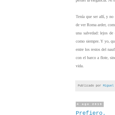
perder la elegancia. Ni 
Tenía que ser allí, y no
de ver Roma arder, como
una salvedad: lejos de 
como siempre. Y yo, que
entre los restos del nau
con el barco a flote, si
vida.
Publicado por
Miguel
4 ago 2019
Prefiero.