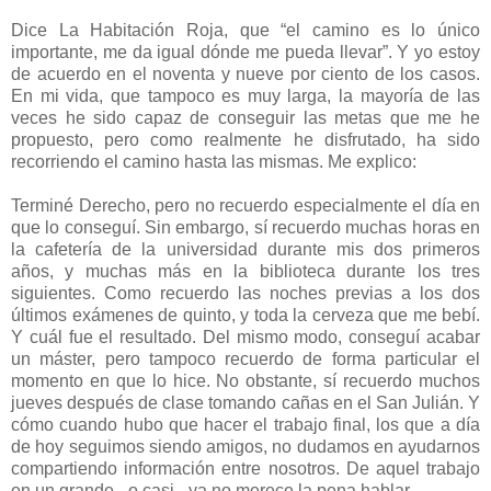
Dice La Habitación Roja, que “el camino es lo único
importante, me da igual dónde me pueda llevar”. Y yo estoy
de acuerdo en el noventa y nueve por ciento de los casos.
En mi vida, que tampoco es muy larga, la mayoría de las
veces he sido capaz de conseguir las metas que me he
propuesto, pero como realmente he disfrutado, ha sido
recorriendo el camino hasta las mismas. Me explico:
Terminé Derecho, pero no recuerdo especialmente el día en
que lo conseguí. Sin embargo, sí recuerdo muchas horas en
la cafetería de la universidad durante mis dos primeros
años, y muchas más en la biblioteca durante los tres
siguientes. Como recuerdo las noches previas a los dos
últimos exámenes de quinto, y toda la cerveza que me bebí.
Y cuál fue el resultado. Del mismo modo, conseguí acabar
un máster, pero tampoco recuerdo de forma particular el
momento en que lo hice. No obstante, sí recuerdo muchos
jueves después de clase tomando cañas en el San Julián. Y
cómo cuando hubo que hacer el trabajo final, los que a día
de hoy seguimos siendo amigos, no dudamos en ayudarnos
compartiendo información entre nosotros. De aquel trabajo
en un grande –o casi-, ya no merece la pena hablar.