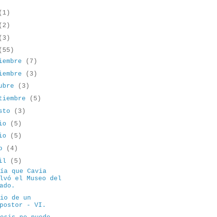
(1)
(2)
(3)
(55)
iembre
(7)
iembre
(3)
tubre
(3)
tiembre
(5)
osto
(3)
lio
(5)
nio
(5)
yo
(4)
ril
(5)
día que Cavia
lvó el Museo del
ado.
rio de un
postor - VI.