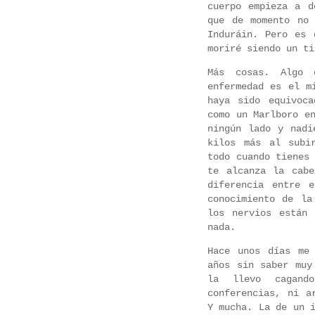
cuerpo empieza a d
que de momento no
Induráin. Pero es 
moriré siendo un t
Más cosas. Algo 
enfermedad es el m
haya sido equivoc
como un Marlboro e
ningún lado y nadi
kilos más al subi
todo cuando tienes
te alcanza la cab
diferencia entre 
conocimiento de la
los nervios están
nada.
Hace unos días me
años sin saber muy
la llevo cagand
conferencias, ni a
Y mucha. La de un 