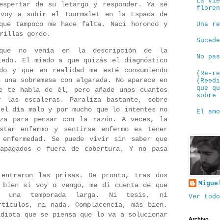
La vi
espertar de su letargo y responder. Ya sé
flore
 voy a subir el Tourmalet en la Espada de
que tampoco me hace falta. Nací horondo y
Una r
irillas gordo.
Suced
que no venía en la descripción de la
No pa
iedo. El miedo a que quizás el diagnóstico
ado y que en realidad me esté consumiendo
(Re-r
n una sobremesa con algarada. No aparece en
(Reed
que q
e te habla de él, pero añade unos cuantos
sobre
r las escaleras. Paraliza bastante, sobre
 el día malo y por mucho que lo intentes no
El am
eza para pensar con la razón. A veces, la
estar enfermo y sentirse enfermo es tener
 enfermedad. Se puede vivir sin saber que
 apagados o fuera de cobertura. Y no pasa
 entraron las prisas. De pronto, tras dos
Migue
 bien si voy o vengo, me di cuenta de que
o una temporada larga. Ni tesis, ni
Ver todo
rtículos, ni nada. Complacencia, más bien.
idiota que se piensa que lo va a solucionar
Archivo