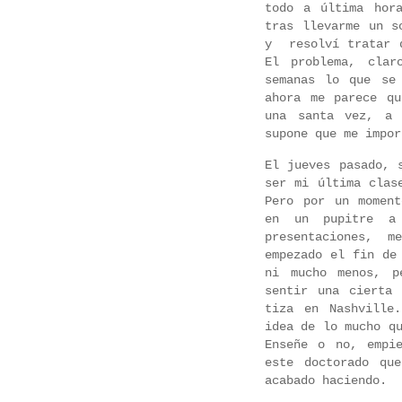
todo a última hor
tras llevarme un s
y resolví tratar d
El problema, clar
semanas lo que se
ahora me parece q
una santa vez, a 
supone que me impo
El jueves pasado, 
ser mi última clas
Pero por un moment
en un pupitre a
presentaciones, 
empezado el fin de
ni mucho menos, p
sentir una cierta
tiza en Nashville
idea de lo mucho q
Enseñe o no, empi
este doctorado qu
acabado haciendo.