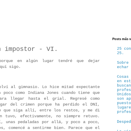
Posts más v
n impostor - VI.
25 co
25.
porque en algún lugar tendré que dejar
Sobre
aquí sigo.
echar
Cosas
en es
busca
olví al gimnasio. Lo hice mitad expectante
profe
n poco como Indiana Jones cuando tiene que
Unido
ara llegar hasta el grial. Regresé como
son a
puest
ugar del crimen porque ha perdido el DNI,
lugar
e que siga allí, entre los restos, y me di
profe
n tuvo, efectivamente, no siempre retuvo.
í, unas pedaladas por allá, y poco a poco,
Despe
es, comencé a sentirme bien. Parece que el