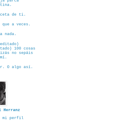
eja parca
ntina.
eceta de ti.
e que a veces.
sa nada.
eeditado)
itado) 100 cosas
uizás no sepáis
 mí.
or. O algo así.
l Herranz
 mi perfil