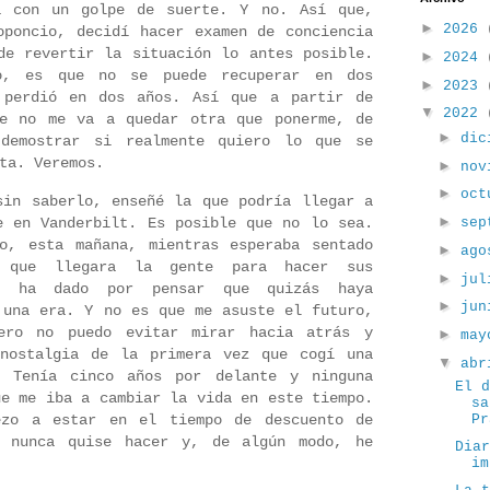
a con un golpe de suerte. Y no. Así que,
►
2026
oponcio, decidí hacer examen de conciencia
e revertir la situación lo antes posible.
►
2024
o, es que no se puede recuperar en dos
►
2023
 perdió en dos años. Así que a partir de
▼
2022
ue no me va a quedar otra que ponerme, de
►
dic
demostrar si realmente quiero lo que se
rta. Veremos.
►
nov
►
oc
sin saberlo, enseñé la que podría llegar a
►
e en Vanderbilt. Es posible que no lo sea.
sep
o, esta mañana, mientras esperaba sentado
►
ag
 que llegara la gente para hacer sus
►
ju
me ha dado por pensar que quizás haya
►
ju
 una era. Y no es que me asuste el futuro,
ero no puedo evitar mirar hacia atrás y
►
ma
 nostalgia de la primera vez que cogí una
▼
ab
. Tenía cinco años por delante y ninguna
El 
ue me iba a cambiar la vida en este tiempo.
sa
ezo a estar en el tiempo de descuento de
Pr
e nunca quise hacer y, de algún modo, he
Dia
im