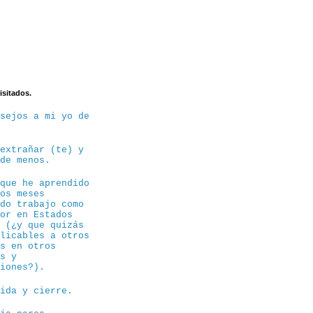
isitados.
nsejos a mi yo de
 extrañar (te) y
 de menos.
 que he aprendido
tos meses
ndo trabajo como
sor en Estados
s (¿y que quizás
plicables a otros
os en otros
es y
siones?).
dida y cierre.