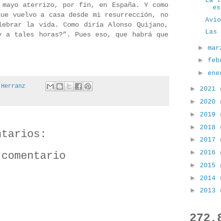
La 
 mayo aterrizo, por fin, en España. Y como
es
que vuelvo a casa desde mi resurrección, no
Avi
lebrar la vida. Como diría Alonso Quijano,
Las
y a tales horas?”. Pues eso, que habrá que
►
ma
►
fe
►
en
 Herranz
►
2021
►
2020
►
2019
►
2018
ntarios:
►
2017
►
2016
 comentario
►
2015
►
2014
►
2013
272,