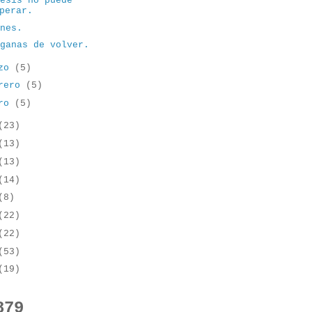
tesis no puede
perar.
ones.
 ganas de volver.
rzo
(5)
brero
(5)
ero
(5)
(23)
(13)
(13)
(14)
(8)
(22)
(22)
(53)
(19)
879