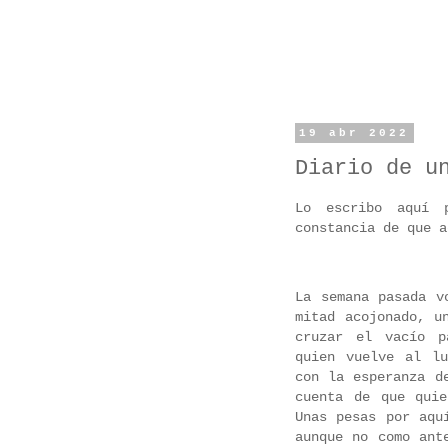
19 abr 2022
Diario de u
Lo escribo aquí 
constancia de que 
La semana pasada v
mitad acojonado, u
cruzar el vacío p
quien vuelve al l
con la esperanza d
cuenta de que quie
Unas pesas por aqu
aunque no como ant