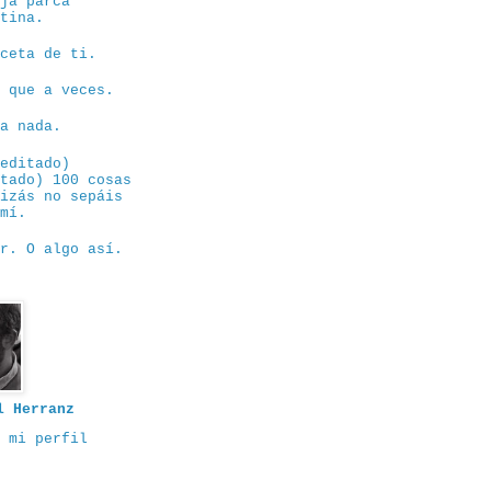
eja parca
ntina.
eceta de ti.
e que a veces.
sa nada.
eeditado)
itado) 100 cosas
uizás no sepáis
 mí.
or. O algo así.
l Herranz
 mi perfil