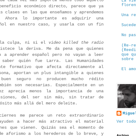
nde cada vez más importa menos todo aquello
La vi
flore
beneficio económico directo, parece que ya
as clases en las que enseñamos y aprendemos
Una r
. Ahora lo importante es adquirir una
añol en nuestro caso, y usarla con un fin
Suced
No pa
 la culpa, ni si el
video killed the radio
(Re-r
istece la deriva. Me da pena que quienes
(Reed
que q
n a aprender español pero no vayan a leer
sobre
saber quién fue Larra. Las Humanidades
nte formativo que afecta directamente al
El am
sona, aportan un plus intangible a quienes
buen seguro no producen mucho rédito
mbién son necesarias. Especialmente en un
ez aprecia menos la importancia de una
nsiones, del ser sin más, sin tratar de
ósito más allá del mero deleite.
Migue
ciernes me parece un reto extraordinario
ayuden a hacer más atractivo el material
Ver todo
ones que vienen. Quizás sea el momento de
de aforismo a los herederos de lo breve, y
Archivo