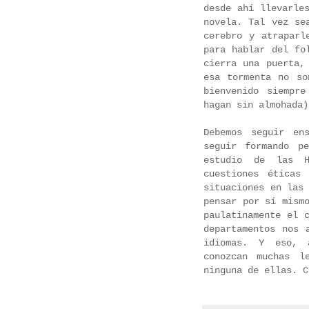
desde ahí llevarle
novela. Tal vez se
cerebro y atraparl
para hablar del fo
cierra una puerta,
esa tormenta no so
bienvenido siempr
hagan sin almohada)
Debemos seguir en
seguir formando p
estudio de las H
cuestiones éticas
situaciones en las
pensar por sí mism
paulatinamente el 
departamentos nos 
idiomas. Y eso, 
conozcan muchas l
ninguna de ellas. 