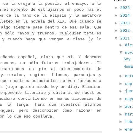
s de la oreja a la poesía, al ensayo, a la
►
2026
a el momento de estrujarnos un poco más el
►
es de la mano de la elipsis y la metáfora
2024
lleteo en la novela del XIX. Que cuando se
►
2023
 algo siempre pasa dentro de esa sala. Que
►
2022
n sólo rayos y truenos. Cualquier tema es
▼
2021
e y cuando haga que vengan a clase (y lo
►
.
dic
▼
nov
señando español, claro que sí. Y debemos
Soy
ersonas, no sólo futuros trabajadores. El
Hum
umanidades da pie al planteamiento de
 y morales, sugiere dilemas, paradojas y
►
oc
 que nuestros estudiantes se ven forzados a
►
sep
os (algo que da miedo hoy en día). Eliminar
►
ju
componente literario y cultural de nuestros
acabará convirtiendo en meras academias de
►
ma
a la larga, hará que nuestros alumnos
►
ab
enguas, pero desconozcan cómo razonar en
►
ma
Con lo que eso conlleva.
►
fe
►
en