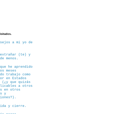
isitados.
nsejos a mi yo de
 extrañar (te) y
 de menos.
 que he aprendido
tos meses
ndo trabajo como
sor en Estados
s (¿y que quizás
plicables a otros
os en otros
es y
siones?).
dida y cierre.