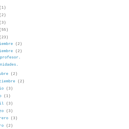
(1)
(2)
(3)
(55)
(23)
iembre
(2)
iembre
(2)
 profesor.
anidades.
tubre
(2)
tiembre
(2)
nio
(3)
yo
(1)
ril
(3)
rzo
(3)
brero
(3)
ero
(2)