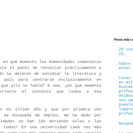
Posts más v
.
25 co
25.
o en qué momento las Humanidades comenzaron
Sobre
sta el punto de renunciar prácticamente a
echar
do se dejaron de estudiar la literatura y
Cosas
 país para centrarse exclusivamente en
en es
 que allí se habla? O sea, ¿en qué momento
busca
ortante el contexto que rodea a esa
profe
Unido
son a
puest
en mi último año y que por primera vez
lugar
profe
o de búsqueda de empleo, me ha dado por
nidades se han ido muriendo solas o las
Despe
e todos? En una universidad cada vez más