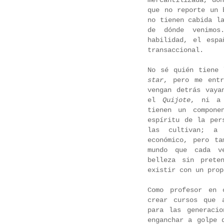
mercantilizada, do
que no reporte un 
no tienen cabida l
de dónde venimos
habilidad, el esp
transaccional.
No sé quién tiene
star
, pero me entr
vengan detrás vaya
el
Quijote
, ni a 
tienen un compone
espíritu de la per
las cultivan; a 
económico, pero ta
mundo que cada v
belleza sin prete
existir con un prop
Como profesor en 
crear cursos que 
para las generaci
enganchar a golpe 