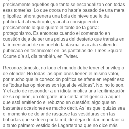
precisamente aquellos que tanto se escandalizan con todas
esas tonterías. Lo que otrora no habría pasado de una mera
gilipollez, ahora genera una bola de nieve que le da
publicidad al exabrupto, y acaba consiguiendo
precisamente lo que quiere el tonto de la gorra:
protagonismo. Es entonces cuando el comentario en
cuestión deja de ser una pelusa del desierto que transita en
la inmensidad de un pueblo fantasma, y acaba saliendo
publicada en technicolor en las pantallas de Times Square.
Ocurre día sí, día también, en Twitter.
Reconozcámoslo, no todo el mundo debe tener el privilegio
de ofender. No todas las opiniones tienen el mismo valor,
por mucho que la corrección política se afane en repetir eso
de “todas las opiniones son igual de válidas”. No, no lo son.
Y el acto de responder a un idiota implica una legitimización
de su opinión, un otorgarle una cierta inteligencia a aquel
que está emitiendo el rebuzno en cuestión; algo que en
bastantes ocasiones es mucho decir. Así es que, quizás sea
el momento de dejar de rasgarse las vestiduras con las
bobadas que se leen por la red, de dejar de dar importancia
a tanto palmero vestido de Lagarterana que no dice más