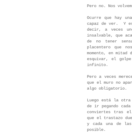
Pero no. Nos volvem
Ocurre que hay un
capaz de ver.
Y e
decir, a veces un
insalvable, que ac
de no tener sens
placentero que no
momento, en mitad 
esquivar, el golpe
infinito.
Pero a veces merec
que el muro no apa
algo obligatorio.
Luego está la otra
de ir pegando cada
conviertes tras e
que el trastazo du
y cada una de las
posible.