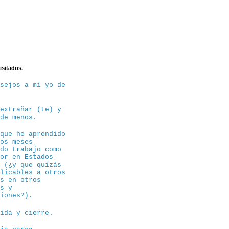
isitados.
nsejos a mi yo de
 extrañar (te) y
 de menos.
 que he aprendido
tos meses
ndo trabajo como
sor en Estados
s (¿y que quizás
plicables a otros
os en otros
es y
siones?).
dida y cierre.