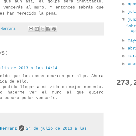
s que aun así, el golpe será inevitable.
►
ag
e vencerás al muro. Y entonces sabrás que
►
ju
es han merecido la pena.
▼
ju
Sob
 Herranz
op
►
ma
►
ab
os:
►
ma
►
en
ulio de 2013 a las 14:14
reído que las cosas ocurren por algo. Ahora
273,
ida de ello.
a podido llegar a mi vida en mejor momento.
do hacerme ver el muro al que quiero
o espero poder vencerlo.
Herranz
24 de julio de 2013 a las