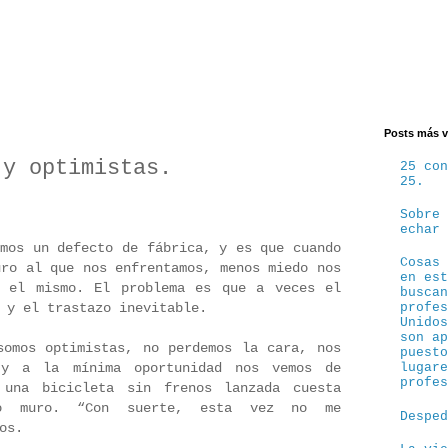
Posts más v
 y optimistas.
25 co
25.
Sobre
echar
emos un defecto de fábrica, y es que cuando
Cosas
uro al que nos enfrentamos, menos miedo nos
en es
a el mismo. El problema es que a veces el
busca
, y el trastazo inevitable.
profe
Unido
son a
somos optimistas, no perdemos la cara, nos
puest
 y a la mínima oportunidad nos vemos de
lugar
profe
 una bicicleta sin frenos lanzada cuesta
ro muro. “Con suerte, esta vez no me
Despe
os.