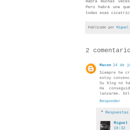
Habrá muchas vece
Pero habrá una qu
todas esas cicatric
Publicado por
Miguel
2 comentari
Macon
24 de j
Siempre he c
estoy convenc
Su blog no h
Ha consegui
lanzarme. Sól
Responder
Respuestas
Miguel 
18:32