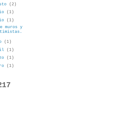
osto
(2)
lio
(1)
nio
(1)
re muros y
timistas.
yo
(1)
ril
(1)
rzo
(1)
ero
(1)
217