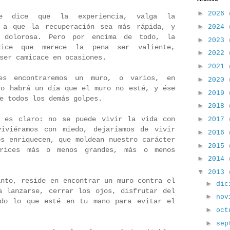
►
2026
me dice que la experiencia, valga la
►
a a que la recuperación sea más rápida, y
2024
 dolorosa. Pero por encima de todo, la
►
2023
dice que merece la pena ser valiente,
►
2022
ser camicace en ocasiones.
►
2021
es encontraremos un muro, o varios, en
►
2020
ro habrá un día que el muro no esté, y ése
►
2019
e todos los demás golpes.
►
2018
o es claro: no se puede vivir la vida con
►
2017
viviéramos con miedo, dejaríamos de vivir
►
2016
os enriquecen, que moldean nuestro carácter
►
2015
rices más o menos grandes, más o menos
►
2014
▼
2013
anto, reside en encontrar un muro contra el
►
dic
a lanzarse, cerrar los ojos, disfrutar del
►
nov
odo lo que esté en tu mano para evitar el
►
oc
►
sep