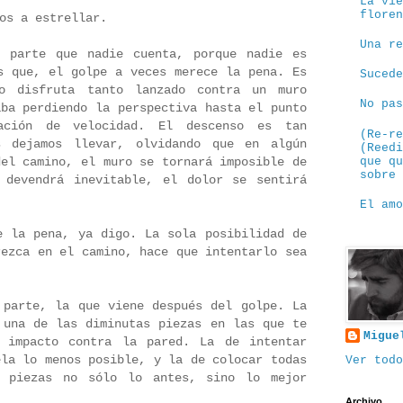
La vi
flore
os a estrellar.
Una r
a parte que nadie cuenta, porque nadie es
s que, el golpe a veces merece la pena. Es
Suced
o disfruta tanto lanzado contra un muro
No pa
aba perdiendo la perspectiva hasta el punto
ación de velocidad. El descenso es tan
(Re-r
s dejamos llevar, olvidando que en algún
(Reed
que q
del camino, el muro se tornará imposible de
sobre
 devendrá inevitable, el dolor se sentirá
El am
e la pena, ya digo. La sola posibilidad de
rezca en el camino, hace que intentarlo sea
 parte, la que viene después del golpe. La
 una de las diminutas piezas en las que te
Migue
l impacto contra la pared. La de intentar
ela lo menos posible, y la de colocar todas
Ver todo
 piezas no sólo lo antes, sino lo mejor
Archivo