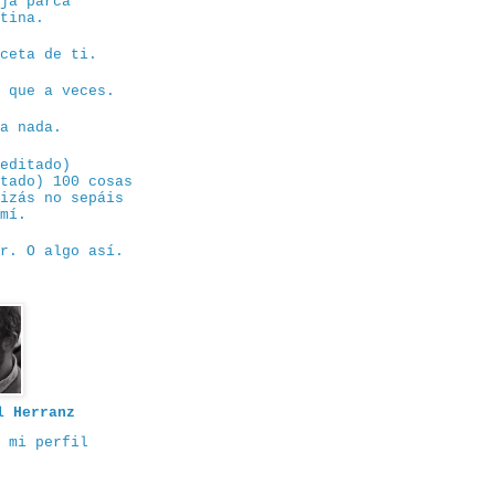
eja parca
ntina.
eceta de ti.
e que a veces.
sa nada.
eeditado)
itado) 100 cosas
uizás no sepáis
 mí.
or. O algo así.
l Herranz
 mi perfil